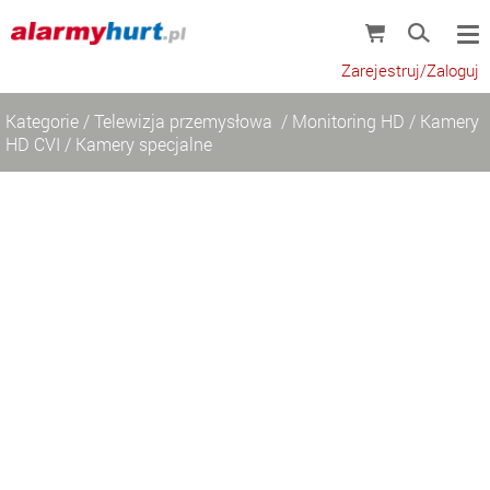
Zarejestruj/Zaloguj
Kategorie
/
Telewizja przemysłowa
/
Monitoring HD
/
Kamery
HD CVI
/
Kamery specjalne