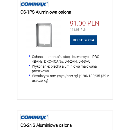
OS-1PS Aluminiowa osłona
91.00
PLN
111.93
PLN
Osłona do montażu stacji bramowych: DRC-
4BANs, DRC-4CANs, DR-2AN, DR-3AC
Wykonanie: blacha aluminiowa malowana
proszkowo
Wymiary w mm (wys./szer./gł.):196/130/35 (39 z
uszczelką)
OS-2NS Aluminiowa osłona