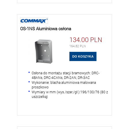
OS-1NS Aluminiowa osłona
134.00
PLN
164.82
PLN
Osłona do montażu stacji bramowych: DRC-
4BANs, DRC-4CANs, DR-2AN, DR-3AC
Wykonanie: blacha aluminiowa malowana
proszkowo
Wymiary w mm (wys./szer./gł.):196/130/76 (80 z
uszczelką)