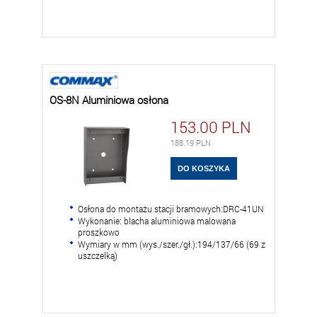
OS-8N Aluminiowa osłona
153.00
PLN
188.19
PLN
Osłona do montażu stacji bramowych:DRC-41UN
Wykonanie: blacha aluminiowa malowana
proszkowo
Wymiary w mm (wys./szer./gł.):194/137/66 (69 z
uszczelką)