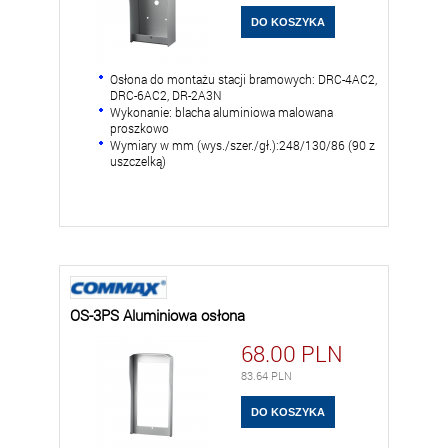
Osłona do montażu stacji bramowych: DRC-4AC2,
DRC-6AC2, DR-2A3N
Wykonanie: blacha aluminiowa malowana
proszkowo
Wymiary w mm (wys./szer./gł.):248/130/86 (90 z
uszczelką)
OS-3PS Aluminiowa osłona
68.00
PLN
83.64
PLN