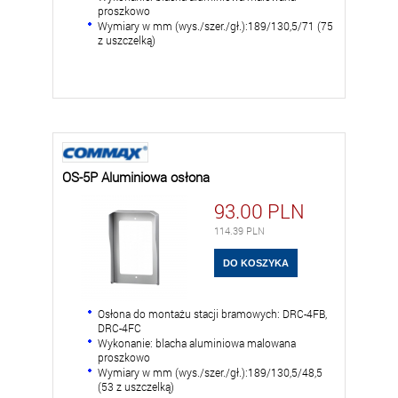
proszkowo
Wymiary w mm (wys./szer./gł.):189/130,5/71 (75
z uszczelką)
OS-5P Aluminiowa osłona
93.00
PLN
114.39
PLN
Osłona do montażu stacji bramowych: DRC-4FB,
DRC-4FC
Wykonanie: blacha aluminiowa malowana
proszkowo
Wymiary w mm (wys./szer./gł.):189/130,5/48,5
(53 z uszczelką)