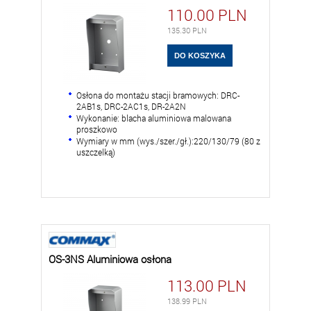
110.00
PLN
135.30
PLN
Osłona do montażu stacji bramowych: DRC-
2AB1s, DRC-2AC1s, DR-2A2N
Wykonanie: blacha aluminiowa malowana
proszkowo
Wymiary w mm (wys./szer./gł.):220/130/79 (80 z
uszczelką)
OS-3NS Aluminiowa osłona
113.00
PLN
138.99
PLN