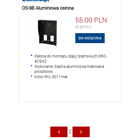
OS-9B Aluminiowa osłona
55.00
PLN
67.65
PLN
Osłona do montażu stacji bramowych:DRC-
4CGN2
Wykonanie: blacha aluminiowa malowana
proszkowo
Kolor RAL 9011mat
1