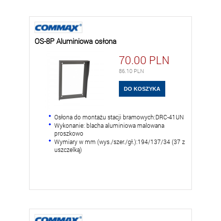
OS-8P Aluminiowa osłona
70.00
PLN
86.10
PLN
Osłona do montażu stacji bramowych:DRC-41UN
Wykonanie: blacha aluminiowa malowana
proszkowo
Wymiary w mm (wys./szer./gł.):194/137/34 (37 z
uszczelką)