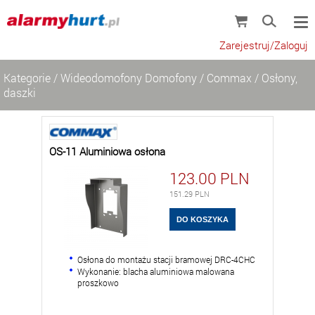
Zarejestruj/Zaloguj
Kategorie
/
Wideodomofony Domofony
/
Commax
/
Osłony,
daszki
OS-11 Aluminiowa osłona
123.00
PLN
151.29
PLN
Osłona do montażu stacji bramowej DRC-4CHC
Wykonanie: blacha aluminiowa malowana
proszkowo