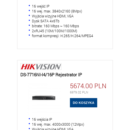
16 wejść IP
16 wej. max. 3840x2160 (8Mpx)
Wyjścia wizyjne HDMI, VGA
Dysk SATA 4x6Tb
bitrate: 160 Mbps ~ 160 Mbps
2xRJ45 (10M/100M/1000M)
format kompresji: H.265/H.264/MPEG4
DS-7716NI-I4/16P Rejestrator IP
5674.00
PLN
6979.02
PLN
16 wejścia IP
16 wej. max. 4000x3000 (12Mpx)
Wyjścia wizyjne HDMI, VGA