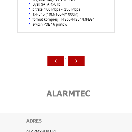
Dysk SATA 4x6Tb
bitrate: 160 Mbps ~ 256 Mbps
1xRJ45 (10M/100M/1000M)
format kompresji: H.265/H.264/MPEG4
switch POE 16 portów
1
ADRES
ALARMYHURT.PL