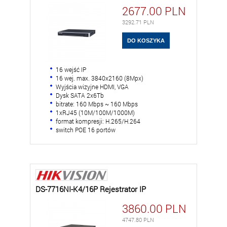
2677.00
PLN
3292.71
PLN
16 wejść IP
16 wej. max. 3840x2160 (8Mpx)
Wyjścia wizyjne HDMI, VGA
Dysk SATA 2x6Tb
bitrate: 160 Mbps ~ 160 Mbps
1xRJ45 (10M/100M/1000M)
format kompresji: H.265/H.264
switch POE 16 portów
DS-7716NI-K4/16P Rejestrator IP
3860.00
PLN
4747.80
PLN