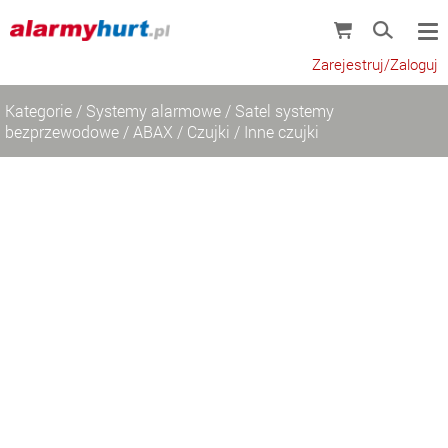
Zarejestruj/Zaloguj
Kategorie
/
Systemy alarmowe
/
Satel systemy
bezprzewodowe
/
ABAX
/
Czujki
/
Inne czujki