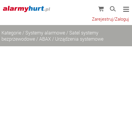
Zarejestruj/Zaloguj
Kategorie
/
Systemy alarmowe
/
Satel systemy
bezprzewodowe
/
ABAX
/
Urządzenia systemowe