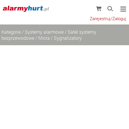
Zarejestruj/Zaloguj
Kategorie
/
Systemy alarmowe
/
Satel systemy
bezprzewodowe
/
Micra
/
Sygnalizatory