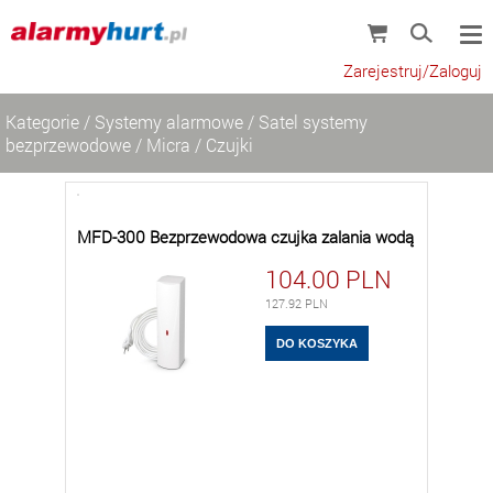
Zarejestruj/Zaloguj
Kategorie
/
Systemy alarmowe
/
Satel systemy
bezprzewodowe
/
Micra
/
Czujki
MFD-300 Bezprzewodowa czujka zalania wodą
104.00
PLN
127.92
PLN