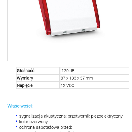
Głośność
120 dB
Wymiary
87 x 133 x 37 mm
Napięcie
12 VDC
Właściwości:
sygnalizacja akustyczna: przetwornik piezoelektryczny
kolor czerwony
ochrona sabotażowa przed: