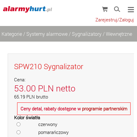
Zarejestruj/Zaloguj
Kategorie
/
Systemy alarmowe
/
Sygnalizatory
/
Wewnętrzne
SPW210 Sygnalizator
Cena:
53.00
PLN
netto
65.19
PLN
brutto
Ceny detal, rabaty dostępne w
programie partnerskim
Kolor światła
czerwony
pomarańczowy