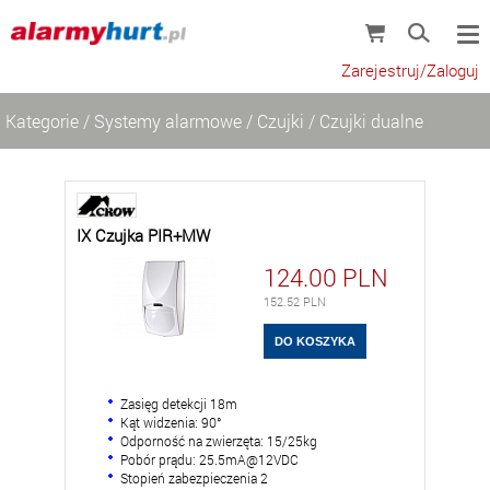
Zarejestruj/Zaloguj
Kategorie
/
Systemy alarmowe
/
Czujki
/
Czujki dualne
IX Czujka PIR+MW
124.00
PLN
152.52
PLN
Zasięg detekcji 18m
Kąt widzenia: 90°
Odporność na zwierzęta: 15/25kg
Pobór prądu: 25.5mA@12VDC
Stopień zabezpieczenia 2