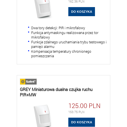
162.36
PLN
Dwa tory detekcji: PIR i mikrofalowy
Funkcja antymaskingu realizowana przez tor
mikrofalowy
Funkcje zdalnego uruchamiania trybu testowego i
pamięci alarmu
Kompensacja temperatury chronionego
pomieszczenia
GREY Miniaturowa dualna czujka ruchu
PIR+MW
125.00
PLN
153.75
PLN