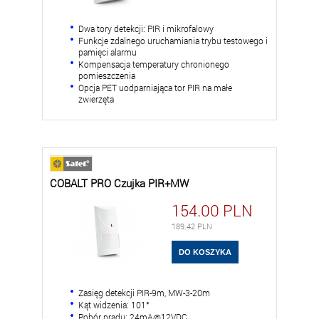
Dwa tory detekcji: PIR i mikrofalowy
Funkcje zdalnego uruchamiania trybu testowego i
pamięci alarmu
Kompensacja temperatury chronionego
pomieszczenia
Opcja PET uodparniająca tor PIR na małe
zwierzęta
COBALT PRO Czujka PIR+MW
154.00
PLN
189.42
PLN
Zasięg detekcji PIR-9m, MW-3-20m
Kąt widzenia: 101°
Pobór prądu: 24mA@12VDC