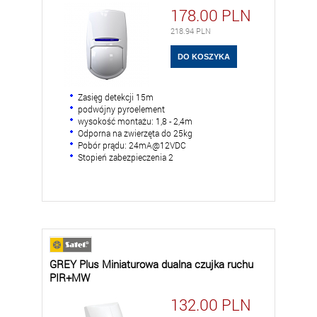
178.00
PLN
218.94
PLN
Zasięg detekcji 15m
podwójny pyroelement
wysokość montażu: 1,8 - 2,4m
Odporna na zwierzęta do 25kg
Pobór prądu: 24mA@12VDC
Stopień zabezpieczenia 2
GREY Plus Miniaturowa dualna czujka ruchu
PIR+MW
132.00
PLN