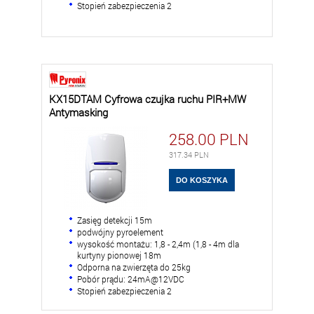
Stopień zabezpieczenia 2
KX15DTAM Cyfrowa czujka ruchu PIR+MW
Antymasking
258.00
PLN
317.34
PLN
Zasięg detekcji 15m
podwójny pyroelement
wysokość montażu: 1,8 - 2,4m (1,8 - 4m dla
kurtyny pionowej 18m
Odporna na zwierzęta do 25kg
Pobór prądu: 24mA@12VDC
Stopień zabezpieczenia 2