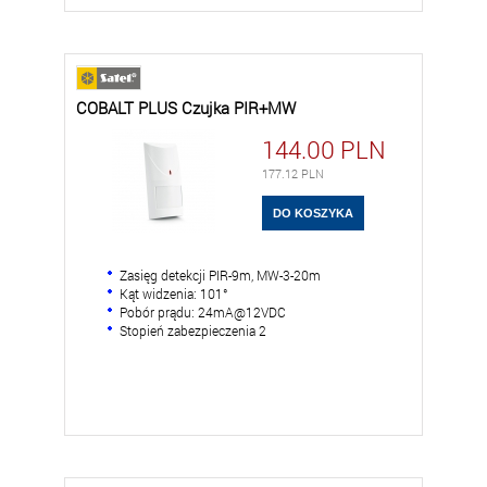
COBALT PLUS Czujka PIR+MW
144.00
PLN
177.12
PLN
Zasięg detekcji PIR-9m, MW-3-20m
Kąt widzenia: 101°
Pobór prądu: 24mA@12VDC
Stopień zabezpieczenia 2