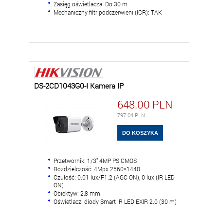
Zasięg oświetlacza: Do 30 m
Mechaniczny filtr podczerwieni (ICR): TAK
DS-2CD1043G0-I Kamera IP
648.00
PLN
797.04
PLN
Przetwornik: 1/3" 4MP PS CMOS
Rozdzielczość: 4Mpx 2560×1440
Czułość: 0.01 lux/F1.2 (AGC ON), 0 lux (IR LED
ON)
Obiektyw: 2,8 mm
Oświetlacz: diody Smart IR LED EXIR 2.0 (30 m)