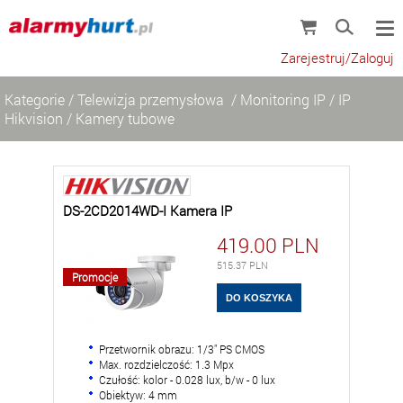
Zarejestruj/Zaloguj
Kategorie
/
Telewizja przemysłowa
/
Monitoring IP
/
IP
Hikvision
/
Kamery tubowe
DS-2CD2014WD-I Kamera IP
419.00
PLN
515.37
PLN
Promocje
Przetwornik obrazu: 1/3" PS CMOS
Max. rozdzielczość: 1.3 Mpx
Czułość: kolor - 0.028 lux, b/w - 0 lux
Obiektyw: 4 mm