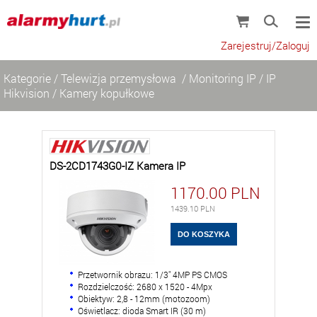
Zarejestruj/Zaloguj
Kategorie
/
Telewizja przemysłowa
/
Monitoring IP
/
IP
Hikvision
/
Kamery kopułkowe
DS-2CD1743G0-IZ Kamera IP
1170.00
PLN
1439.10
PLN
Przetwornik obrazu: 1/3" 4MP PS CMOS
Rozdzielczość: 2680 x 1520 - 4Mpx
Obiektyw: 2,8 - 12mm (motozoom)
Oświetlacz: dioda Smart IR (30 m)