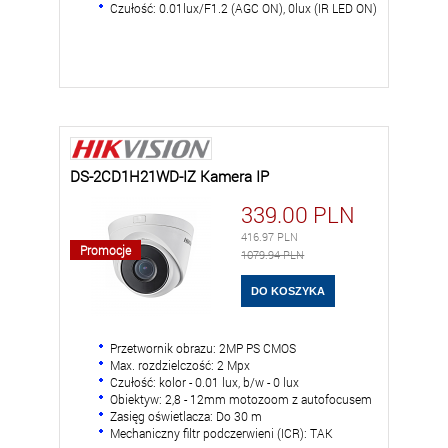
Czułość: 0.01lux/F1.2 (AGC ON), 0lux (IR LED ON)
DS-2CD1H21WD-IZ Kamera IP
339.00
PLN
416.97
PLN
Promocje
1079.94 PLN
Przetwornik obrazu: 2MP PS CMOS
Max. rozdzielczość: 2 Mpx
Czułość: kolor - 0.01 lux, b/w - 0 lux
Obiektyw: 2,8 - 12mm motozoom z autofocusem
Zasięg oświetlacza: Do 30 m
Mechaniczny filtr podczerwieni (ICR): TAK