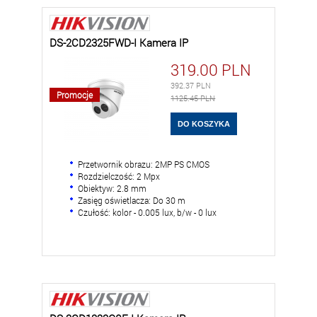
DS-2CD2325FWD-I Kamera IP
319.00
PLN
392.37
PLN
Promocje
1125.45 PLN
Przetwornik obrazu: 2MP PS CMOS
Rozdzielczość: 2 Mpx
Obiektyw: 2.8 mm
Zasięg oświetlacza: Do 30 m
Czułość: kolor - 0.005 lux, b/w - 0 lux