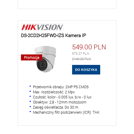
DS-2CD2H25FWD-IZS Kamera IP
549.00
PLN
675.27
PLN
Promocje
2140.20 PLN
Przetwornik obrazu: 2MP PS CMOS
Max. rozdzielczość: 2 Mpx
Czułość: kolor - 0.005 lux, b/w - 0 lux
Obiektyw: 2,8 - 12mm motozoom
Zasięg oświetlacza: Do 30 m
Mechaniczny filtr podczerwieni (ICR): TAK