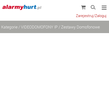
Zarejestruj/Zaloguj
Kategorie
/
VIDEODOMOFONY IP
/
Zestawy Domofonowe