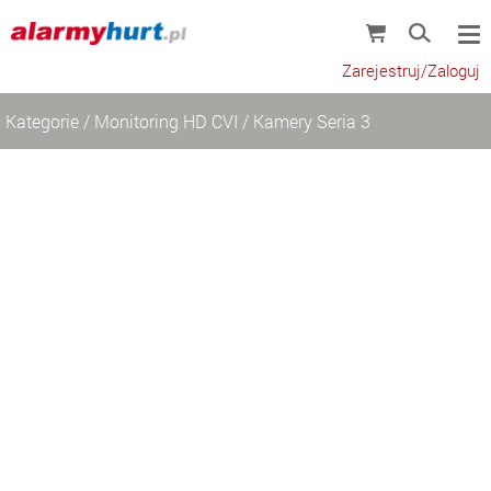
Zarejestruj/Zaloguj
Kategorie
/
Monitoring HD CVI
/
Kamery Seria 3