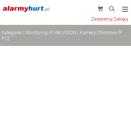
Zarejestruj/Zaloguj
Kategorie
/
Monitoring IP HIKVISION
/
Kamery Obrotowe IP
PTZ