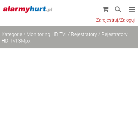
Zarejestruj/Zaloguj
Kategorie
/
Monitoring HD TVI
/
Rejestratory
/
Rejestratory
HD-TVI 3Mpx