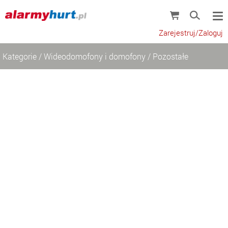
Zarejestruj/Zaloguj
Kategorie
/
Wideodomofony i domofony
/
Pozostałe