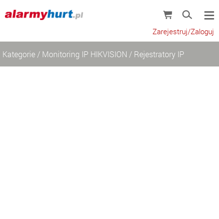
Zarejestruj/Zaloguj
Kategorie
/
Monitoring IP HIKVISION
/
Rejestratory IP