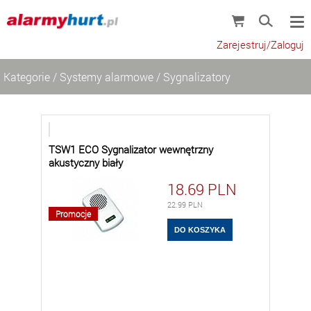
Zarejestruj/Zaloguj
Kategorie
/
Systemy alarmowe
/
Sygnalizatory
TSW1 ECO Sygnalizator wewnętrzny
akustyczny biały
18.69
PLN
22.99
PLN
Promocje