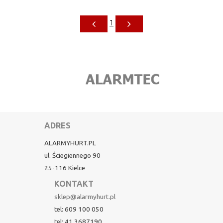
1
ADRES
ALARMYHURT.PL
ul. Ściegiennego 90
25-116 Kielce
KONTAKT
sklep@alarmyhurt.pl
tel: 609 100 050
tel: 41 3687190