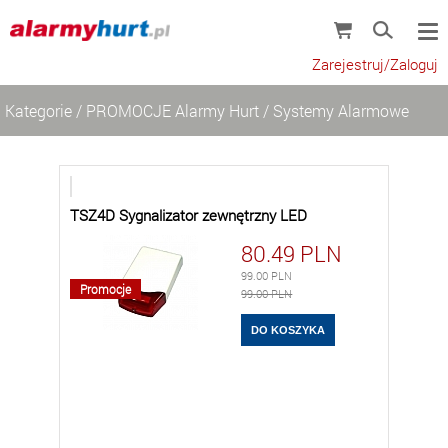
Zarejestruj/Zaloguj
Kategorie
/
PROMOCJE Alarmy Hurt
/
Systemy Alarmowe
TSZ4D Sygnalizator zewnętrzny LED
80.49
PLN
99.00
PLN
Promocje
99.00 PLN