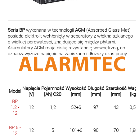
Seria BP
wykonana w technologii
AGM
(Absorbed Glass Mat)
posiada elektrolit wchłonięty w separatory z włókna szklanego
o wielkiej porowatości, znajdujące się między płytami.
Akumulatory AGM maja niską rezystancję wewnętrzną, co
oznaczawyższe napięcie na zaciskach i dłuższy czas pracy.
Napięcie
Pojemność
Wysokość
Długość
Szerokość
Wag
Model
[V]
[Ah] C20
[mm]
[mm]
[mm]
[kg]
BP
1.2 -
12
1,2
52+6
97
43
0,57
12
BP 5 -
12
5
101+6
90
70
1,80
12