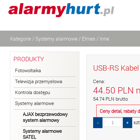
Kategorie
/
Systemy alarmowe
/
Elmes
/
Inne
PRODUKTY
USB-RS Kabe
Fotowoltaika
Telewizja przemysłowa
Cena:
44.50
PLN
n
Kontrola dostępu
54.74
PLN
brutto
Systemy alarmowe
Ceny detal, rabaty
AJAX bezprzewodowy
system alarmowy
szt
Systemy alarmowe
SATEL