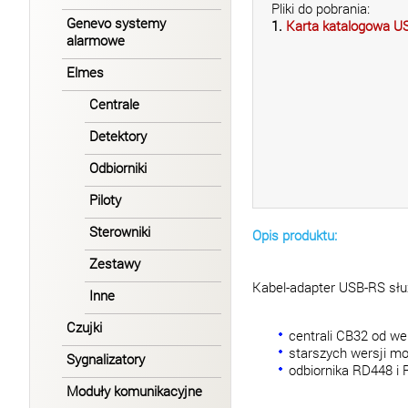
Pliki do pobrania:
Genevo systemy
1.
Karta katalogowa U
alarmowe
Elmes
Centrale
Detektory
Odbiorniki
Piloty
Sterowniki
Opis produktu:
Zestawy
Kabel-adapter USB-RS słu
Inne
Czujki
centrali CB32 od wer
starszych wersji mo
Sygnalizatory
odbiornika RD448 i
Moduły komunikacyjne