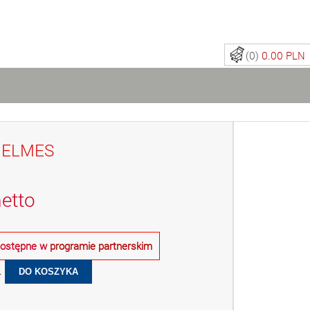
(0)
0.00 PLN
l ELMES
etto
 dostępne w
programie partnerskim
.