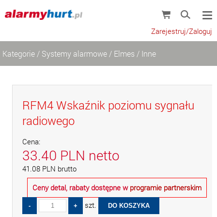
Zarejestruj/Zaloguj
Kategorie
/
Systemy alarmowe
/
Elmes
/
Inne
RFM4 Wskaźnik poziomu sygnału
radiowego
Cena:
33.40
PLN
netto
41.08
PLN
brutto
Ceny detal, rabaty dostępne w
programie partnerskim
szt.