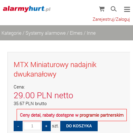
Zarejestruj/Zaloguj
Kategorie
/
Systemy alarmowe
/
Elmes
/
Inne
MTX Miniaturowy nadajnik
dwukanałowy
Cena:
29.00
PLN
netto
35.67
PLN
brutto
Ceny detal, rabaty dostępne w
programie partnerskim
szt.