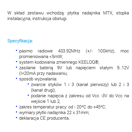
W skład zestawu wchodzą: płytka nadajnika MTX, stopka
instalacyjna, instrukcja obsługi.
Specyfikacja:
pasmo radiowe 433.92MHz (+/- 100kHz), moc
promieniowana <5mW;
system kodowania zmiennego KEELOQ®;
zasilanie baterią 9V lub napięciem stałym 9..12V
(I=20mA przy nadawaniu;
sposób wyzwalania:
zwarcie styków 1 i 3 (kanał pierwszy) lub 2 i 3
(kanał drugi),
podanie napięcia z zakresu od Vcc -3V do Vcc na
wejście 1 lub 2,
zakres temperatur pracy: od - 20*C do +45*C;
wymiary płytki nadajnika 22 x 31mm;
deklaracja CE producenta.