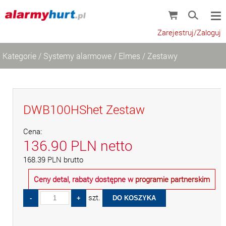
Zarejestruj/Zaloguj
Kategorie
/
Systemy alarmowe
/
Elmes
/
Zestawy
DWB100HShet Zestaw
Cena:
136.90
PLN
netto
168.39
PLN
brutto
Ceny detal, rabaty dostępne w
programie partnerskim
szt.