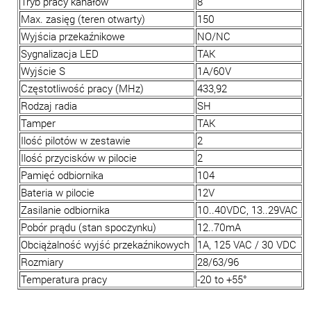
Tryb pracy kanałów
8
Max. zasięg (teren otwarty)
150
Wyjścia przekaźnikowe
NO/NC
Sygnalizacja LED
TAK
Wyjście S
1A/60V
Częstotliwość pracy (MHz)
433,92
Rodzaj radia
SH
Tamper
TAK
Ilość pilotów w zestawie
2
Ilość przycisków w pilocie
2
Pamięć odbiornika
104
Bateria w pilocie
12V
Zasilanie odbiornika
10..40VDC, 13..29VAC
Pobór prądu (stan spoczynku)
12..70mA
Obciążalność wyjść przekaźnikowych
1A, 125 VAC / 30 VDC
Rozmiary
28/63/96
Temperatura pracy
-20 to +55°