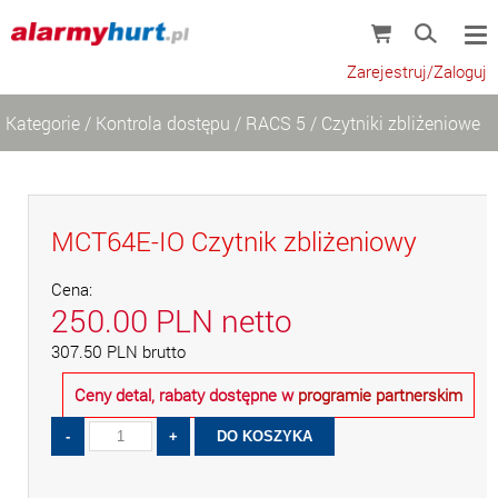
Zarejestruj/Zaloguj
Kategorie
/
Kontrola dostępu
/
RACS 5
/
Czytniki zbliżeniowe
MCT64E-IO Czytnik zbliżeniowy
Cena:
250.00
PLN
netto
307.50
PLN
brutto
Ceny detal, rabaty dostępne w
programie partnerskim