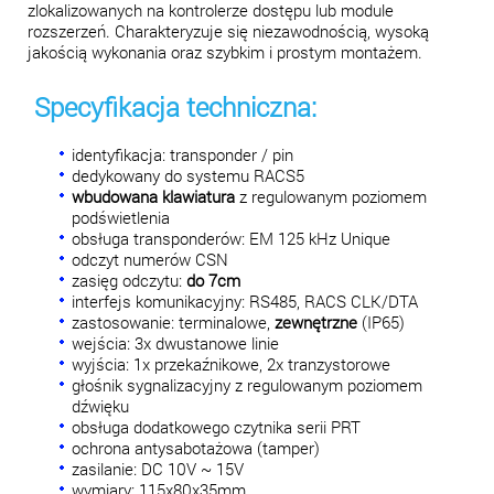
zlokalizowanych na kontrolerze dostępu lub module
rozszerzeń. Charakteryzuje się niezawodnością, wysoką
jakością wykonania oraz szybkim i prostym montażem.
Specyfikacja techniczna:
identyfikacja: transponder / pin
dedykowany do systemu RACS5
wbudowana klawiatura
z regulowanym poziomem
podświetlenia
obsługa transponderów: EM 125 kHz Unique
odczyt numerów CSN
zasięg odczytu:
do 7cm
interfejs komunikacyjny: RS485, RACS CLK/DTA
zastosowanie: terminalowe,
zewnętrzne
(IP65)
wejścia: 3x dwustanowe linie
wyjścia: 1x przekaźnikowe, 2x tranzystorowe
głośnik sygnalizacyjny z regulowanym poziomem
dźwięku
obsługa dodatkowego czytnika serii PRT
ochrona antysabotażowa (tamper)
zasilanie: DC 10V ~ 15V
wymiary: 115x80x35mm