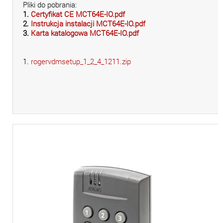
Pliki do pobrania:
1.
Certyfikat CE MCT64E-IO.pdf
2.
Instrukcja instalacji MCT64E-IO.pdf
3.
Karta katalogowa MCT64E-IO.pdf
1.
rogervdmsetup_1_2_4_1211.zip