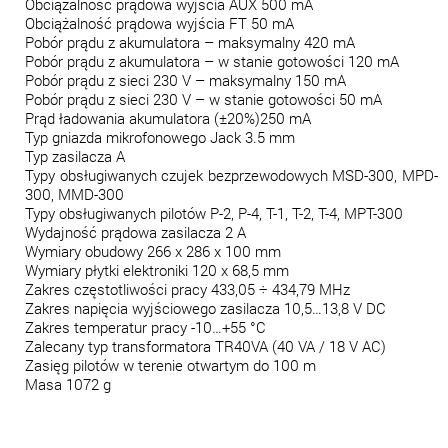
Obciążalność prądowa wyjścia AUX 500 mA
Obciążalność prądowa wyjścia FT 50 mA
Pobór prądu z akumulatora – maksymalny 420 mA
Pobór prądu z akumulatora – w stanie gotowości 120 mA
Pobór prądu z sieci 230 V – maksymalny 150 mA
Pobór prądu z sieci 230 V – w stanie gotowości 50 mA
Prąd ładowania akumulatora (±20%)250 mA
Typ gniazda mikrofonowego Jack 3.5 mm
Typ zasilacza A
Typy obsługiwanych czujek bezprzewodowych MSD-300, MPD-
300, MMD-300
Typy obsługiwanych pilotów P-2, P-4, T-1, T-2, T-4, MPT-300
Wydajność prądowa zasilacza 2 A
Wymiary obudowy 266 x 286 x 100 mm
Wymiary płytki elektroniki 120 x 68,5 mm
Zakres częstotliwości pracy 433,05 ÷ 434,79 MHz
Zakres napięcia wyjściowego zasilacza 10,5…13,8 V DC
Zakres temperatur pracy -10…+55 °C
Zalecany typ transformatora TR40VA (40 VA / 18 V AC)
Zasięg pilotów w terenie otwartym do 100 m
Masa 1072 g