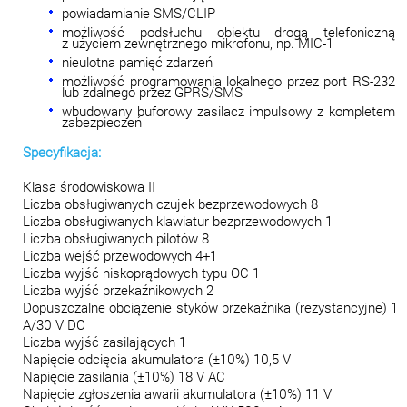
powiadamianie SMS/CLIP
możliwość podsłuchu obiektu drogą telefoniczną
z użyciem zewnętrznego mikrofonu, np.
MIC
-1
nieulotna pamięć zdarzeń
możliwość programowania lokalnego przez port RS-232
lub zdalnego przez GPRS/SMS
wbudowany buforowy zasilacz impulsowy z kompletem
zabezpieczeń
Specyfikacja:
Klasa środowiskowa II
Liczba obsługiwanych czujek bezprzewodowych 8
Liczba obsługiwanych klawiatur bezprzewodowych 1
Liczba obsługiwanych pilotów 8
Liczba wejść przewodowych 4+1
Liczba wyjść niskoprądowych typu OC 1
Liczba wyjść przekaźnikowych 2
Dopuszczalne obciążenie styków przekaźnika (rezystancyjne) 1
A/30 V DC
Liczba wyjść zasilających 1
Napięcie odcięcia akumulatora (±10%) 10,5 V
Napięcie zasilania (±10%) 18 V AC
Napięcie zgłoszenia awarii akumulatora (±10%) 11 V