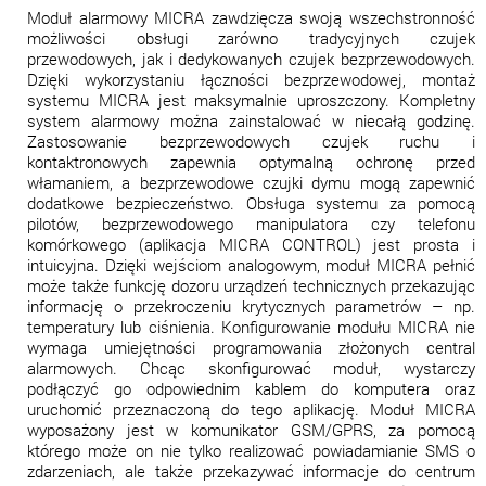
Moduł alarmowy MICRA zawdzięcza swoją wszechstronność
możliwości obsługi zarówno tradycyjnych czujek
przewodowych, jak i dedykowanych czujek bezprzewodowych.
Dzięki wykorzystaniu łączności bezprzewodowej, montaż
systemu MICRA jest maksymalnie uproszczony. Kompletny
system alarmowy można zainstalować w niecałą godzinę.
Zastosowanie bezprzewodowych czujek ruchu i
kontaktronowych zapewnia optymalną ochronę przed
włamaniem, a bezprzewodowe czujki dymu mogą zapewnić
dodatkowe bezpieczeństwo. Obsługa systemu za pomocą
pilotów, bezprzewodowego manipulatora czy telefonu
komórkowego (aplikacja MICRA CONTROL) jest prosta i
intuicyjna. Dzięki wejściom analogowym, moduł MICRA pełnić
może także funkcję dozoru urządzeń technicznych przekazując
informację o przekroczeniu krytycznych parametrów – np.
temperatury lub ciśnienia. Konfigurowanie modułu MICRA nie
wymaga umiejętności programowania złożonych central
alarmowych. Chcąc skonfigurować moduł, wystarczy
podłączyć go odpowiednim kablem do komputera oraz
uruchomić przeznaczoną do tego aplikację. Moduł MICRA
wyposażony jest w komunikator GSM/GPRS, za pomocą
którego może on nie tylko realizować powiadamianie SMS o
zdarzeniach, ale także przekazywać informacje do centrum