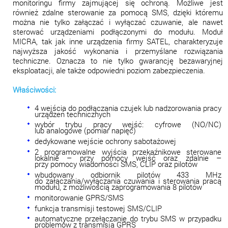
monitoringu firmy zajmującej się ochroną. Możliwe jest
również zdalne sterowanie za pomocą SMS, dzięki któremu
można nie tylko załączać i wyłączać czuwanie, ale nawet
sterować urządzeniami podłączonymi do modułu. Moduł
MICRA, tak jak inne urządzenia firmy SATEL, charakteryzuje
najwyższa jakość wykonania i przemyślane rozwiązania
techniczne. Oznacza to nie tylko gwarancję bezawaryjnej
eksploatacji, ale także odpowiedni poziom zabezpieczenia.
Właściwości:
4 wejścia do podłączania czujek lub nadzorowania pracy
urządzeń technicznych
wybór trybu pracy wejść: cyfrowe (NO/NC)
lub analogowe (pomiar napięć)
dedykowane wejście ochrony sabotażowej
2 programowalne wyjścia przekaźnikowe sterowane
lokalnie – przy pomocy wejść oraz zdalnie –
przy pomocy wiadomości SMS, CLIP oraz pilotów
wbudowany odbiornik pilotów 433 MHz
do załączania/wyłączania czuwania i sterowania pracą
modułu, z możliwością zaprogramowania 8 pilotów
monitorowanie GPRS/SMS
funkcja transmisji testowej SMS/CLIP
automatyczne przełączanie do trybu SMS w przypadku
problemów z transmisją GPRS