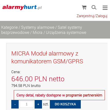
Zarejestruj/Zaloguj
Kategorie
/
Systemy alarmowe
/
Satel systemy
bezprzewodowe
/
Micra
/
Urządzenia systemowe
MICRA Moduł alarmowy z
komunikatorem GSM/GPRS
Cena:
646.00
PLN
netto
794.58
PLN
brutto
Ceny detal, rabaty dostępne w
programie partnerskim
szt.