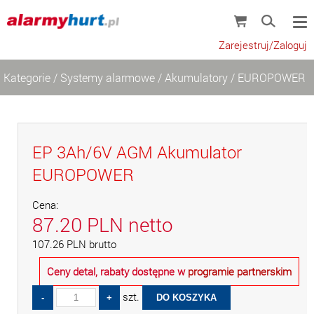
Zarejestruj/Zaloguj
Kategorie
/
Systemy alarmowe
/
Akumulatory
/
EUROPOWER
EP 3Ah/6V AGM Akumulator
EUROPOWER
Cena:
87.20
PLN
netto
107.26
PLN
brutto
Ceny detal, rabaty dostępne w
programie partnerskim
szt.