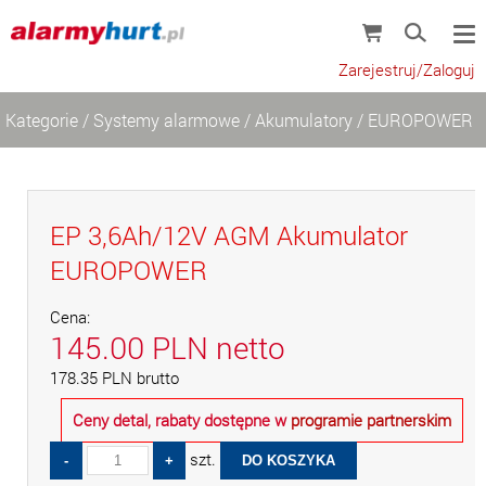
Zarejestruj/Zaloguj
Kategorie
/
Systemy alarmowe
/
Akumulatory
/
EUROPOWER
EP 3,6Ah/12V AGM Akumulator
EUROPOWER
Cena:
145.00
PLN
netto
178.35
PLN
brutto
Ceny detal, rabaty dostępne w
programie partnerskim
szt.