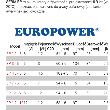
SERIA
EP
to akumulatory o żywotności projektowanej
6-9 lat
(w
20°C) przeznaczone zarówno do pracy buforowej (zasilanie
awaryjne) jak i cyklicznej.
Napięcie
Pojemność
Wysokość
Długość
Szerokość
Wa
Model
[V]
[Ah] C20
[mm]
[mm]
[mm]
[kg
EP 1,2 - 6
6
1.2
51 + 5
97
25
0.3
EP 3 - 6
6
3
60 + 6
134
34
0.6
EP 4,5 - 6
6
4.5
102 + 5
70
48
0.9
EP 7 - 6
6
7
94 + 6
151
34
1.3
EP 12 - 6
6
12
94 + 6
151
50
2.0
EP 1,2 - 12
12
1.2
53 + 6
97
45
0.5