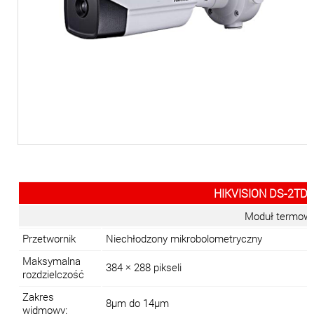
HIKVISION DS-2TD2
Moduł termowiz
Przetwornik
Niechłodzony mikrobolometryczny
Maksymalna
384 × 288 pikseli
rozdzielczość
Zakres
8μm do 14μm
widmowy: