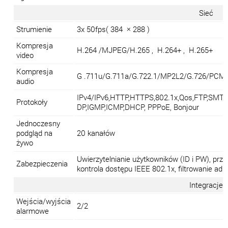
Sieć
Strumienie
3x 50fps( 384 × 288 )
Kompresja
H.264 /MJPEG/H.265 , H.264+ , H.265+
video
Kompresja
G .711u/G.711a/G.722.1/MP2L2/G.726/PCM
audio
IPv4/IPv6,HTTP,HTTPS,802.1x,Qos,FTP,SMT
Protokoły
DP,IGMP,ICMP,DHCP, PPPoE, Bonjour
Jednoczesny
podgląd na
20 kanałów
żywo
Uwierzytelnianie użytkowników (ID i PW), pr
Zabezpieczenia
kontrola dostępu IEEE 802.1x, filtrowanie adr
Integracje
Wejścia/wyjścia
2/2
alarmowe