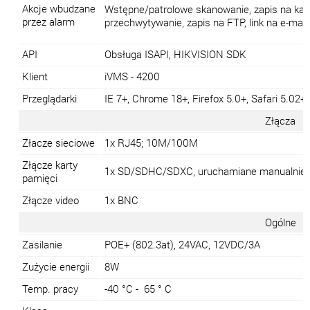
Akcje wbudzane
Wstępne/patrolowe skanowanie, zapis na karci
przez alarm
przechwytywanie, zapis na FTP, link na e-mail
API
Obsługa ISAPI, HIKVISION SDK
Klient
iVMS - 4200
Przeglądarki
IE 7+, Chrome 18+, Firefox 5.0+, Safari 5.02+
Złącza
Złacze sieciowe
1x RJ45; 10M/100M
Złącze karty
1x SD/SDHC/SDXC, uruchamiane manualnie l
pamięci
Złącze video
1x BNC
Ogólne
Zasilanie
POE+ (802.3at), 24VAC, 12VDC/3A
Zużycie energii
8W
Temp. pracy
-40 °C - 65 ° C