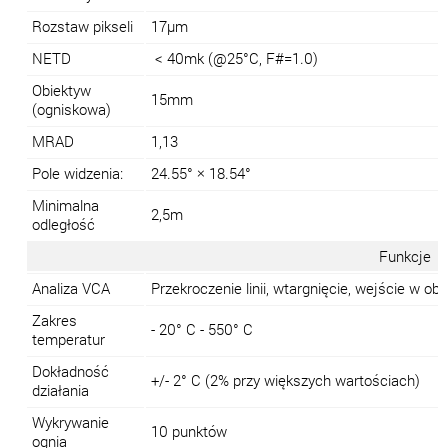
Rozstaw pikseli
17μm
NETD
< 40mk (@25°C, F#=1.0)
Obiektyw
15mm
(ogniskowa)
MRAD
1,13
Pole widzenia:
24.55° × 18.54°
Minimalna
2,5m
odległość
Funkcje
Analiza VCA
Przekroczenie linii, wtargnięcie, wejście w o
Zakres
- 20° C - 550° C
temperatur
Dokładność
+/- 2° C (2% przy większych wartościach)
działania
Wykrywanie
10 punktów
ognia