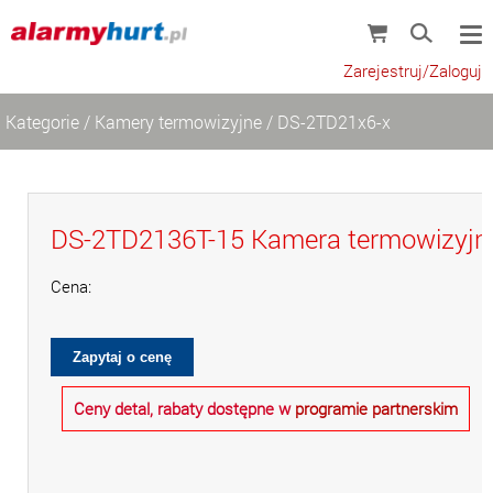
Zarejestruj/Zaloguj
Kategorie
/
Kamery termowizyjne
/
DS-2TD21x6-x
DS-2TD2136T-15 Kamera termowizyjn
Cena:
Ceny detal, rabaty dostępne w
programie partnerskim