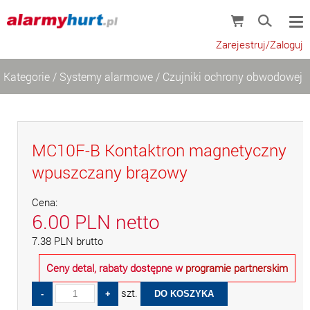
Zarejestruj/Zaloguj
Kategorie
/
Systemy alarmowe
/
Czujniki ochrony obwodowej
MC10F-B Kontaktron magnetyczny
wpuszczany brązowy
Cena:
6.00
PLN
netto
7.38
PLN
brutto
Ceny detal, rabaty dostępne w
programie partnerskim
szt.