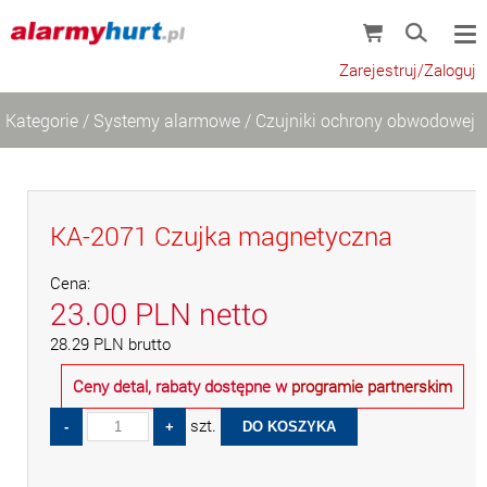
Zarejestruj/Zaloguj
Kategorie
/
Systemy alarmowe
/
Czujniki ochrony obwodowej
KA-2071 Czujka magnetyczna
Cena:
23.00
PLN
netto
28.29
PLN
brutto
Ceny detal, rabaty dostępne w
programie partnerskim
szt.