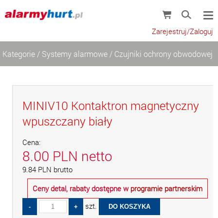
Zarejestruj/Zaloguj
Kategorie
/
Systemy alarmowe
/
Czujniki ochrony obwodowej
MINIV10 Kontaktron magnetyczny
wpuszczany biały
Cena:
8.00
PLN
netto
9.84
PLN
brutto
Ceny detal, rabaty dostępne w
programie partnerskim
szt.