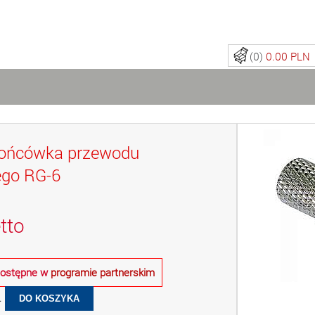
(0)
0.00 PLN
 końcówka przewodu
ego RG-6
tto
 dostępne w
programie partnerskim
.