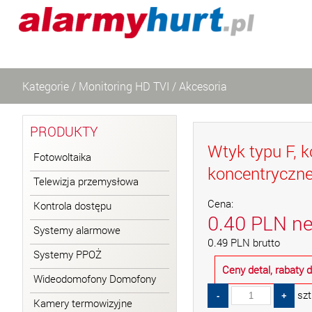
Kategorie
/
Monitoring HD TVI
/
Akcesoria
PRODUKTY
Wtyk typu F,
Fotowoltaika
koncentryczn
Telewizja przemysłowa
Cena:
Kontrola dostępu
0.40
PLN
ne
Systemy alarmowe
0.49
PLN
brutto
Systemy PPOŻ
Ceny detal, rabaty
Wideodomofony Domofony
szt
Kamery termowizyjne