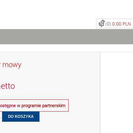
(0)
0.00 PLN
r mowy
etto
 dostępne w
programie partnerskim
.