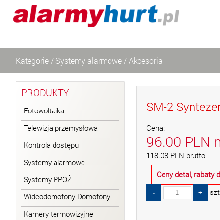
Kategorie
/
Systemy alarmowe
/
Akcesoria
PRODUKTY
SM-2 Synteze
Fotowoltaika
Telewizja przemysłowa
Cena:
96.00
PLN
n
Kontrola dostępu
118.08
PLN
brutto
Systemy alarmowe
Ceny detal, rabaty
Systemy PPOŻ
szt
Wideodomofony Domofony
Kamery termowizyjne