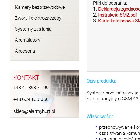
Pliki do pobrania:
Kamery bezprzewodowe
1.
Deklaracja zgodnoś
2.
Instrukcja SM2.pdf
Zwory i elektrozaczepy
3.
Karta katalogowa S
Systemy zasilania
Akumulatory
Akcesoria
KONTAKT
Opis produktu:
+48 41 368 71 90
Syntezer przeznaczony je
komunikacyjnym GSM-4S. K
+48 609 100 050
sklep@alarmyhurt.pl
Właściwości:
przechowywanie kom
czas trwania komuni
nieulotna pamięć ró