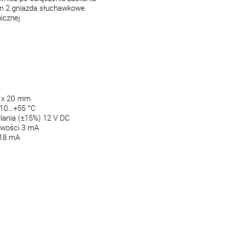
n 2 gniazda słuchawkowe
nicznej
3 x 20 mm
-10…+55 °C
lania (±15%) 12 V DC
owości 3 mA
 18 mA