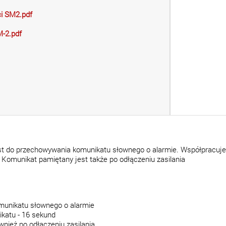
ci SM2.pdf
M-2.pdf
st do przechowywania komunikatu słownego o alarmie. Współpracuje
omunikat pamiętany jest także po odłączeniu zasilania
unikatu słownego o alarmie
katu - 16 sekund
wnież po odłączeniu zasilania