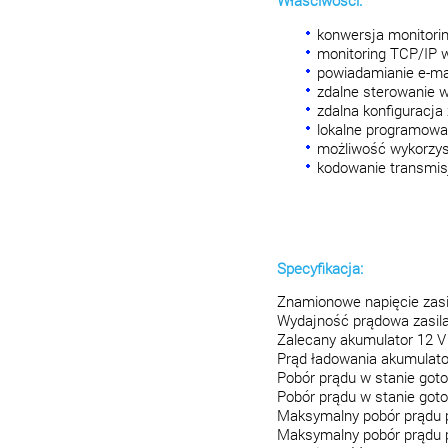
Właściwości:
konwersja monitorin
monitoring TCP/IP
powiadamianie e-ma
zdalne sterowanie 
zdalna konfiguracj
lokalne programowa
możliwość wykorzys
kodowanie transmis
Specyfikacja:
Znamionowe napięcie zasi
Wydajność prądowa zasila
Zalecany akumulator 12 V
Prąd ładowania akumulat
Pobór prądu w stanie got
Pobór prądu w stanie got
Maksymalny pobór prądu p
Maksymalny pobór prądu p