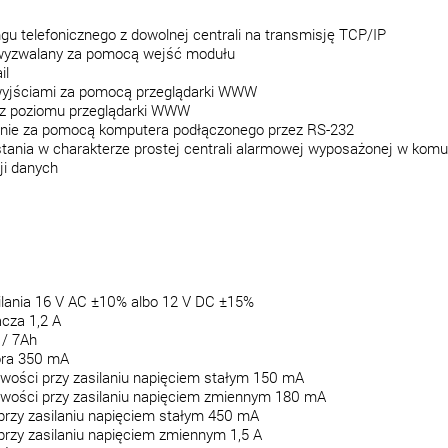
gu telefonicznego z dowolnej centrali na transmisję TCP/IP
 wyzwalany za pomocą wejść modułu
il
wyjściami za pomocą przeglądarki WWW
a z poziomu przeglądarki WWW
nie za pomocą komputera podłączonego przez RS-232
tania w charakterze prostej centrali alarmowej wyposażonej w komu
ji danych
lania 16 V AC ±10% albo 12 V DC ±15%
cza 1,2 A
 / 7Ah
ora 350 mA
owości przy zasilaniu napięciem stałym 150 mA
owości przy zasilaniu napięciem zmiennym 180 mA
rzy zasilaniu napięciem stałym 450 mA
rzy zasilaniu napięciem zmiennym 1,5 A