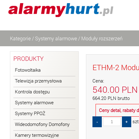
Kategorie
/
Systemy alarmowe
/
Moduły rozszerzeń
PRODUKTY
ETHM-2 Moduł
Fotowoltaika
Telewizja przemysłowa
Cena:
540.00
PLN
Kontrola dostępu
664.20
PLN
brutto
Systemy alarmowe
Ceny detal, rabaty
Systemy PPOŻ
szt
Wideodomofony Domofony
Kamery termowizyjne