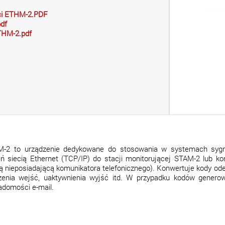
ci ETHM-2.PDF
df
THM-2.pdf
-2 to urządzenie dedykowane do stosowania w systemach sygnali
eń siecią Ethernet (TCP/IP) do stacji monitorującej STAM-2 lub 
ą nieposiadającą komunikatora telefonicznego). Konwertuje kody od
zenia wejść, uaktywnienia wyjść itd. W przypadku kodów genero
adomości e-mail.