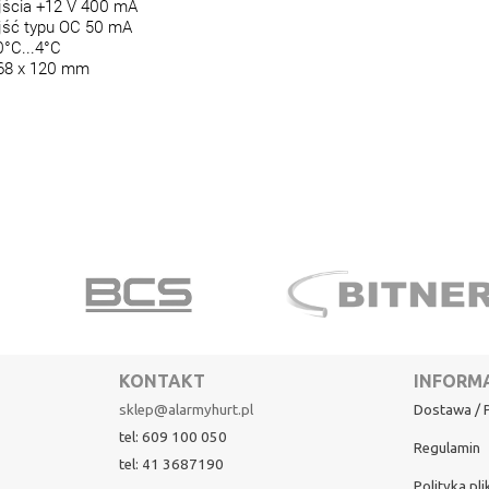
jścia +12 V 400 mA
jść typu OC 50 mA
0°C...4°C
i 68 x 120 mm
KONTAKT
INFORM
sklep@alarmyhurt.pl
Dostawa / P
tel: 609 100 050
Regulamin
tel: 41 3687190
Polityka pl