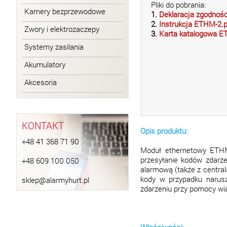
Pliki do pobrania:
Kamery bezprzewodowe
1.
Deklaracja zgodnoś
2.
Instrukcja ETHM-2.p
Zwory i elektrozaczepy
3.
Karta katalogowa E
Systemy zasilania
Akumulatory
Akcesoria
KONTAKT
Opis produktu:
+48 41 368 71 90
Moduł ethernetowy ETHM
przesyłanie kodów zdarz
+48 609 100 050
alarmową (także z central
kody w przypadku narus
sklep@alarmyhurt.pl
zdarzeniu przy pomocy wi