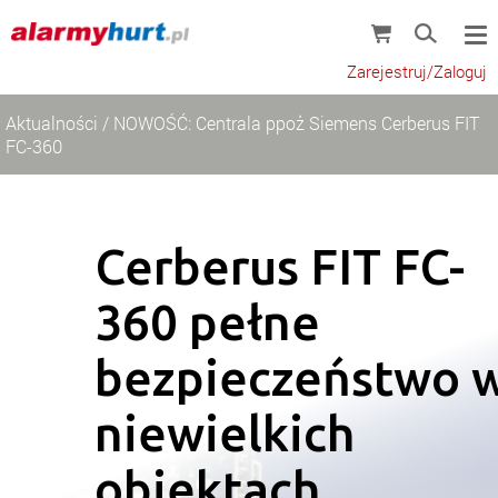
Zarejestruj/Zaloguj
Aktualności
/
NOWOŚĆ: Centrala ppoż Siemens Cerberus FIT
FC-360
Cerberus FIT FC-
360 pełne
bezpieczeństwo 
niewielkich
obiektach