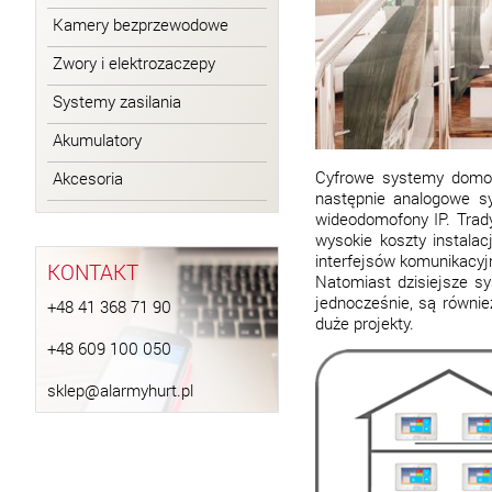
Kamery bezprzewodowe
Zwory i elektrozaczepy
Systemy zasilania
Akumulatory
Cyfrowe systemy domof
Akcesoria
następnie analogowe s
wideodomofony IP. Trady
wysokie koszty instala
interfejsów komunikacyj
KONTAKT
Natomiast dzisiejsze s
jednocześnie, są równie
+48 41 368 71 90
duże projekty.
+48 609 100 050
sklep@alarmyhurt.pl