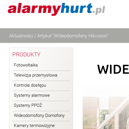
Aktualności
/
Artykuł "Wideodomofony Hikvision"
PRODUKTY
WID
Fotowoltaika
Telewizja przemysłowa
Kontrola dostępu
Systemy alarmowe
Systemy PPOŻ
Wideodomofony Domofony
Kamery termowizyjne