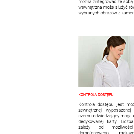
można zintegrować ze sobą 
wewnętrzna może służyć rów
wybranych obrazów z kamery
KONTROLA DOSTĘPU
Kontrola dostępu jest mo
zewnętrznej wyposażonej 
czemu odwiedzający mogą o
dedykowanej karty. Liczba
zależy od możliwośc
domofonowego - maksym