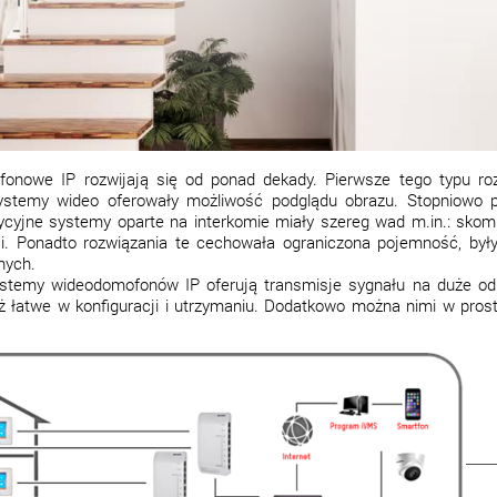
onowe IP rozwijają się od ponad dekady. Pierwsze tego typu ro
ystemy wideo oferowały możliwość podglądu obrazu. Stopniowo p
cyjne systemy oparte na interkomie miały szereg wad m.in.: skomp
cji. Ponadto rozwiązania te cechowała ograniczona pojemność, był
nych.
ystemy wideodomofonów IP oferują transmisje sygnału na duże odl
ż łatwe w konfiguracji i utrzymaniu. Dodatkowo można nimi w prost