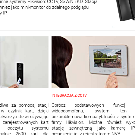
inne systemy Hikvision: CCTV, SSWiN i KD. Stacja
nież jako mini-monitor do zdalnego podglądu
 IP.
INTEGRACJA Z CCTV
żliwa za pomocą stacji
Oprócz podstawowych funkcji c
w czytnik kart, dzięki
wideodomofonu, system ten z
tworzyć drzwi używając
bezproblemową kompatybilność z syste
 zarejestrowanych kart
firmy Hikvision. Można również wyko
i odczytu systemu
stację zewnętrzną jako kamerę IP
alnie 2500 kart dla
połączenie jej z rejestratorem NVR.