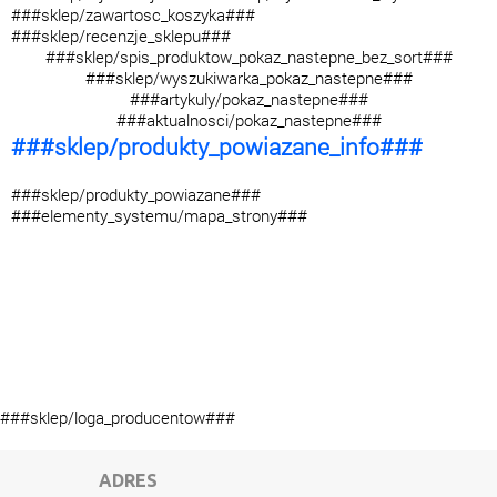
###sklep/zawartosc_koszyka###
###sklep/recenzje_sklepu###
###sklep/spis_produktow_pokaz_nastepne_bez_sort###
###sklep/wyszukiwarka_pokaz_nastepne###
###artykuly/pokaz_nastepne###
###aktualnosci/pokaz_nastepne###
###sklep/produkty_powiazane_info###
###sklep/produkty_powiazane###
###elementy_systemu/mapa_strony###
###sklep/loga_producentow###
ADRES