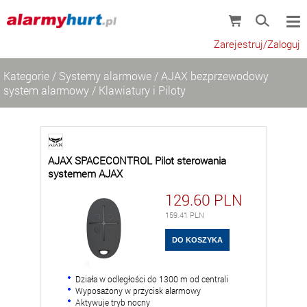
Zarejestruj/Zaloguj
Kategorie
/
Systemy alarmowe
/
AJAX bezprzewodowy
system alarmowy
/
Klawiatury i Piloty
AJAX SPACECONTROL Pilot sterowania
systemem AJAX
129.60
PLN
159.41
PLN
Działa w odległości do 1300 m od centrali
Wyposażony w przycisk alarmowy
Aktywuje tryb nocny