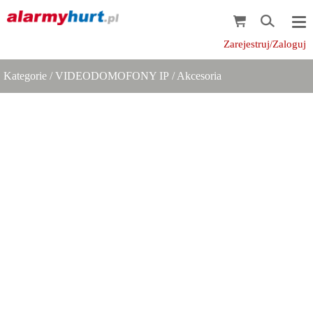
Zarejestruj/Zaloguj
Kategorie
/
VIDEODOMOFONY IP
/
Akcesoria