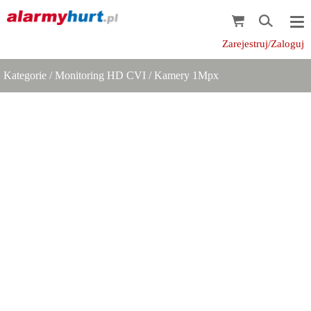
Zarejestruj/Zaloguj
Kategorie
/
Monitoring HD CVI
/
Kamery 1Mpx