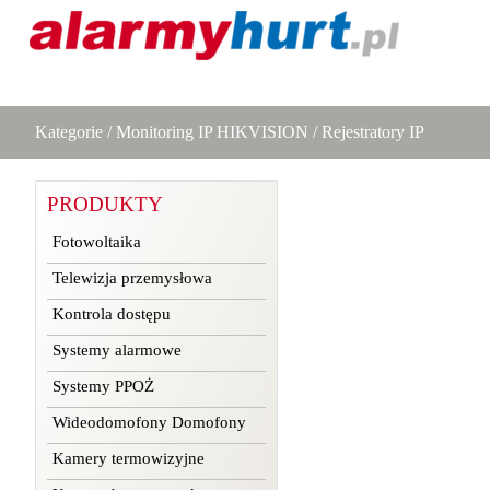
Kategorie
/
Monitoring IP HIKVISION
/
Rejestratory IP
PRODUKTY
Fotowoltaika
Telewizja przemysłowa
Kontrola dostępu
Systemy alarmowe
Systemy PPOŻ
Wideodomofony Domofony
Kamery termowizyjne