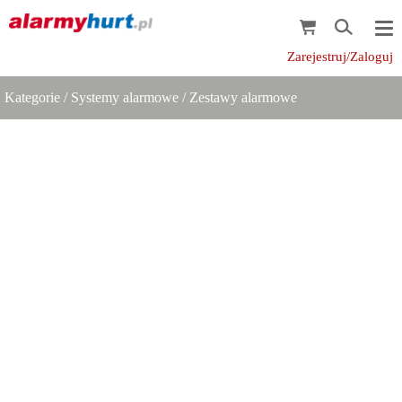
Zarejestruj/Zaloguj
Kategorie
/
Systemy alarmowe
/
Zestawy alarmowe