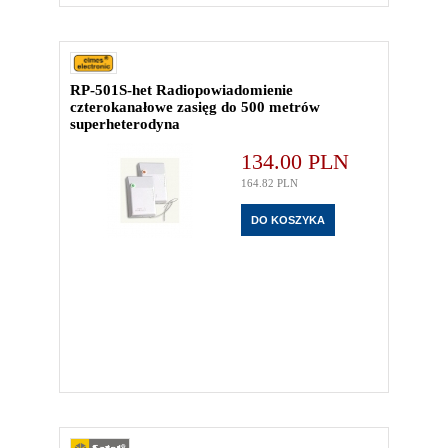
RP-501S-het Radiopowiadomienie
czterokanałowe zasięg do 500 metrów
superheterodyna
134.00
PLN
164.82
PLN