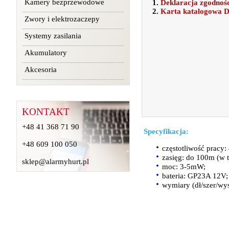
Kamery bezprzewodowe
1.
Deklaracja zgodno
2.
Karta katalogowa
Zwory i elektrozaczepy
Systemy zasilania
Akumulatory
Akcesoria
KONTAKT
+48 41 368 71 90
Specyfikacja:
+48 609 100 050
częstotliwość pracy
zasięg: do 100m (w 
sklep@alarmyhurt.pl
moc: 3-5mW;
bateria: GP23A 12V;
wymiary (dł/szer/wy