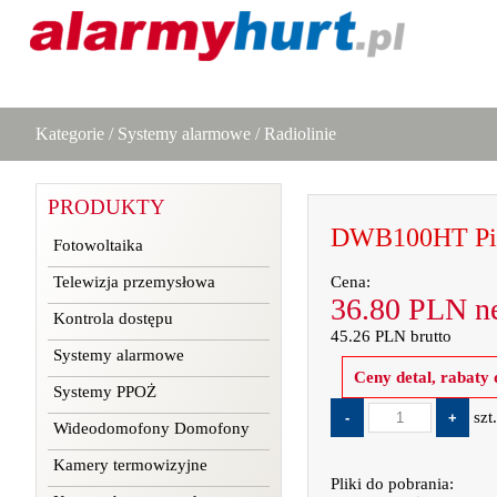
Kategorie
/
Systemy alarmowe
/
Radiolinie
PRODUKTY
DWB100HT Pil
Fotowoltaika
Telewizja przemysłowa
Cena:
36.80
PLN
ne
Kontrola dostępu
45.26
PLN
brutto
Systemy alarmowe
Ceny detal, rabaty
Systemy PPOŻ
szt
Wideodomofony Domofony
Kamery termowizyjne
Pliki do pobrania: