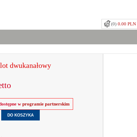
(0)
0.00 PLN
ot dwukanałowy
tto
 dostępne w
programie partnerskim
.