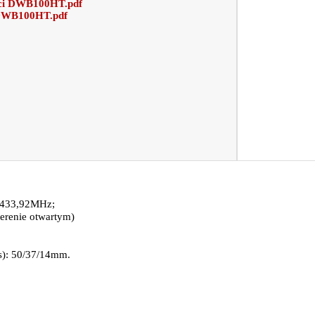
ści DWB100HT.pdf
 DWB100HT.pdf
: 433,92MHz;
terenie otwartym)
s): 50/37/14mm.