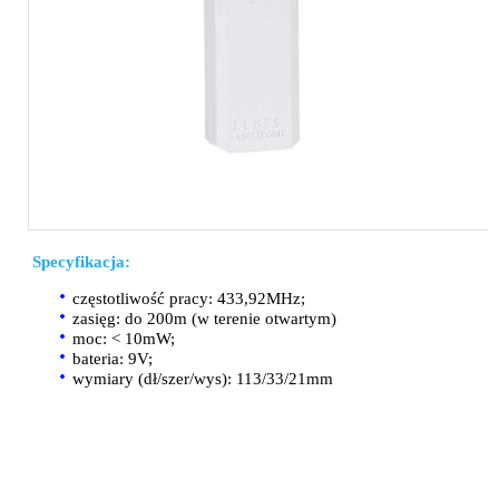
Specyfikacja:
częstotliwość pracy: 433,92MHz;
zasięg: do 200m (w terenie otwartym)
moc: < 10mW;
bateria: 9V;
wymiary (dł/szer/wys): 113/33/21mm