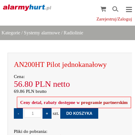
Zarejestruj/Zaloguj
Kategorie
/
Systemy alarmowe
/
Radiolinie
AN200HT Pilot jednokanałowy
Cena:
56.80
PLN
netto
69.86
PLN
brutto
Ceny detal, rabaty dostępne w
programie partnerskim
szt.
Pliki do pobrania: