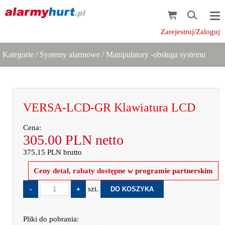
Zarejestruj/Zaloguj
Kategorie
/
Systemy alarmowe
/
Manipulatory -obsługa systemu
VERSA-LCD-GR Klawiatura LCD
Cena:
305.00
PLN
netto
375.15
PLN
brutto
Ceny detal, rabaty dostępne w
programie partnerskim
szt.
Pliki do pobrania: