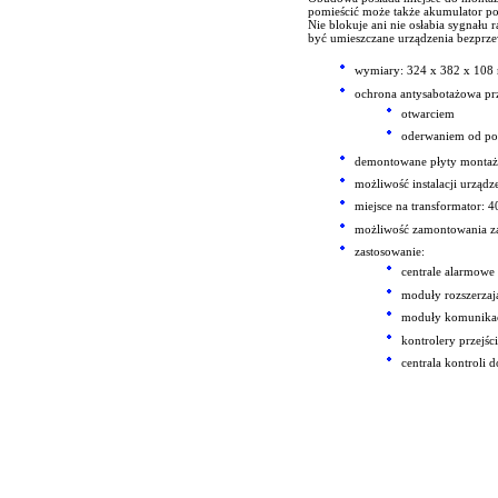
pomieścić może także akumulator p
Nie blokuje ani nie osłabia sygnału
być umieszczane urządzenia bezprz
wymiary: 324 x 382 x 10
ochrona antysabotażowa pr
otwarciem
oderwaniem od po
demontowane płyty montażow
możliwość instalacji urzą
miejsce na transformator: 
możliwość zamontowania z
zastosowanie:
centrale alarmow
moduły rozszerza
moduły komunika
kontrolery przejśc
centrala kontroli 