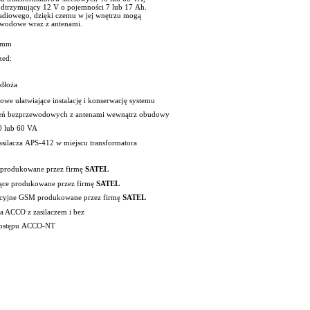
odtrzymujący 12 V o pojemności 7 lub 17 Ah.
 radiowego, dzięki czemu w jej wnętrzu mogą
ewodowe wraz z antenami.
8 mm
zed:
dłoża
e ułatwiające instalację i konserwację systemu
dzeń bezprzewodowych z antenami wewnątrz obudowy
40 lub 60 VA
asilacza
APS-412
w miejscu transformatora
e produkowane przez firmę
SATEL
jące produkowane przez firmę
SATEL
cyjne GSM produkowane przez firmę
SATEL
ia ACCO z zasilaczem i bez
dostępu
ACCO-NT