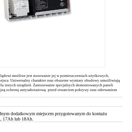
lądowi możliwe jest stosowanie jej w pomieszczeniach użytkowych,
jsca. Uniwersalny charakter oraz obszerne wymiary obudowy umożliwiają
elu innych urządzeń. Zastosowanie specjalnych demontowanych paneli
ójną ochronę antysabotażową: przed otwarciem pokrywy oraz oderwaniem
godnym dodatkowym miejscem przygotowanym do kontażu
h, 17Ah lub 18Ah.