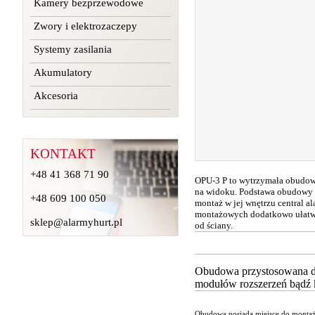
Kamery bezprzewodowe
Zwory i elektrozaczepy
Systemy zasilania
Akumulatory
Akcesoria
KONTAKT
+48 41 368 71 90
OPU-3 P to wytrzymała obudowa
na widoku. Podstawa obudowy 
+48 609 100 050
montaż w jej wnętrzu central 
montażowych dodatkowo ułatwi
sklep@alarmyhurt.pl
od ściany.
Obudowa przystosowana d
modułów rozszerzeń bądź 
Obudowa posiada miejsce do montaż