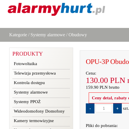
Kategorie
/
Systemy alarmowe
/
Obudowy
PRODUKTY
OPU-3P Obudow
Fotowoltaika
Telewizja przemysłowa
Cena:
130.00
PLN
n
Kontrola dostępu
159.90
PLN
brutto
Systemy alarmowe
Ceny detal, rabaty
Systemy PPOŻ
szt
Wideodomofony Domofony
Kamery termowizyjne
Pliki do pobrania: