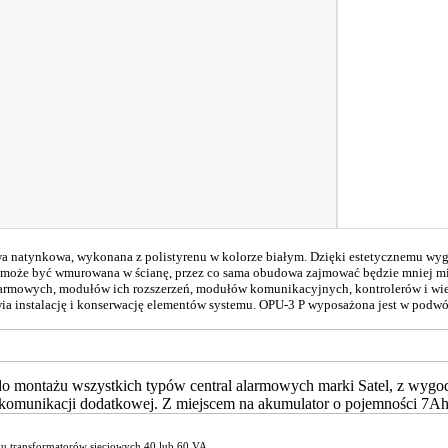
 natynkowa, wykonana z polistyrenu w kolorze białym. Dzięki estetycznemu wyg
może być wmurowana w ścianę, przez co sama obudowa zajmować będzie mniej mie
alarmowych, modułów ich rozszerzeń, modułów komunikacyjnych, kontrolerów i wi
a instalację i konserwację elementów systemu. OPU-3 P wyposażona jest w podw
o montażu wszystkich typów central alarmowych marki Satel, z wy
komunikacji dodatkowej. Z miejscem na akumulator o pojemności 7A
u transformatorów sieciowych 40 lub 60 VA,