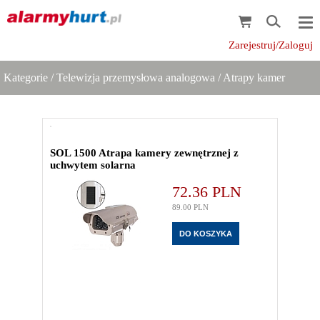
Zarejestruj/Zaloguj
Kategorie
/
Telewizja przemysłowa analogowa
/
Atrapy kamer
SOL 1500 Atrapa kamery zewnętrznej z
uchwytem solarna
72.36
PLN
89.00
PLN