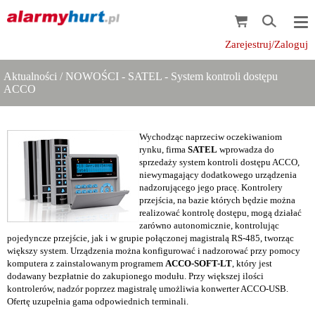
Zarejestruj/Zaloguj
Aktualności
/
NOWOŚCI - SATEL - System kontroli dostępu
ACCO
Wychodząc naprzeciw oczekiwaniom
rynku, firma
SATEL
wprowadza do
sprzedaży system kontroli dostępu
ACCO
,
niewymagający dodatkowego urządzenia
nadzorującego jego pracę. Kontrolery
przejścia, na bazie których będzie można
realizować kontrolę dostępu, mogą działać
zarówno autonomicznie, kontrolując
pojedyncze przejście, jak i w grupie połączonej magistralą RS-485, tworząc
większy system. Urządzenia można konfigurować i nadzorować przy pomocy
komputera z zainstalowanym programem
ACCO-SOFT-LT
, który jest
dodawany bezpłatnie do zakupionego modułu. Przy większej ilości
kontrolerów, nadzór poprzez magistralę umożliwia konwerter
ACCO-USB
.
Ofertę uzupełnia gama odpowiednich terminali.